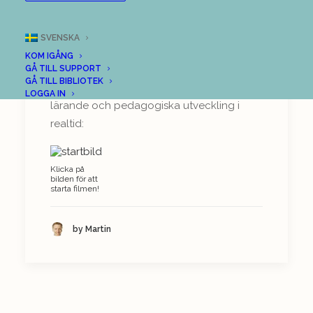
pedagogiska
utveckling i realtid
SVENSKA
KOM IGÅNG
Se hur LoopMe kan hjälpa skolledare och
GÅ TILL SUPPORT
GÅ TILL BIBLIOTEK
skolutvecklare att leda och följa lärares
LOGGA IN
lärande och pedagogiska utveckling i
realtid:
Klicka på
bilden för att
starta filmen!
by Martin