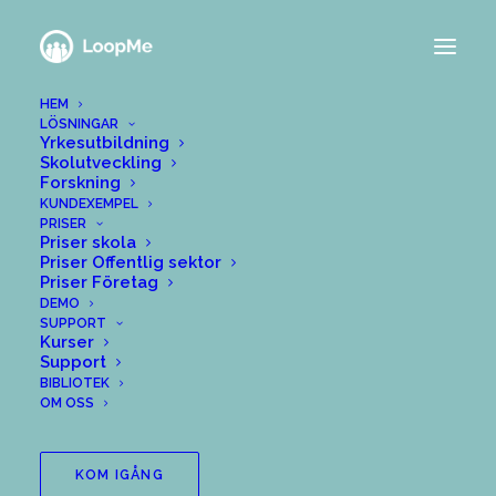
HEM
LÖSNINGAR
Yrkesutbildning
Skolutveckling
Forskning
KUNDEXEMPEL
PRISER
Priser skola
Priser Offentlig sektor
Priser Företag
DEMO
SUPPORT
Kurser
Support
BIBLIOTEK
OM OSS
Led och följ lärares
KOM IGÅNG
lärande och