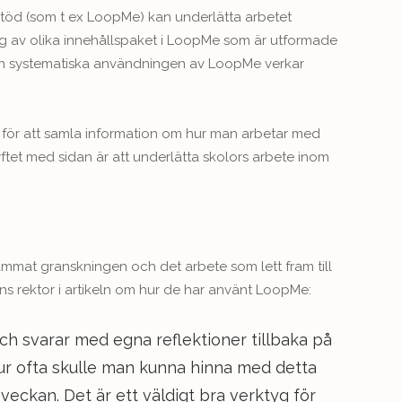
IT-stöd (som t ex LoopMe) kan underlätta arbetet
 sig av olika innehållspaket i LoopMe som är utformade
en systematiska användningen av LoopMe verkar
för att samla information om hur man arbetar med
tet med sidan är att underlätta skolors arbete inom
at granskningen och det arbete som lett fram till
lans rektor i artikeln om hur de har använt LoopMe:
och svarar med egna reflektioner tillbaka på
Hur ofta skulle man kunna hinna med detta
veckan. Det är ett väldigt bra verktyg för