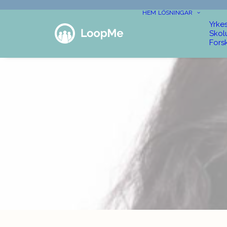
HEM
LÖSNINGAR
Yrke
Skol
Fors