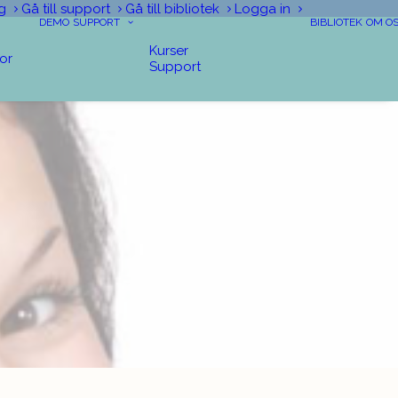
g
Gå till support
Gå till bibliotek
Logga in
DEMO
SUPPORT
BIBLIOTEK
OM O
Kurser
tor
Support