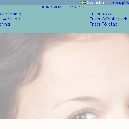
Svenska
Kom igån
KUNDEXEMPEL
PRISER
sutbildning
Priser skola
utveckling
Priser Offentlig sek
kning
Priser Företag