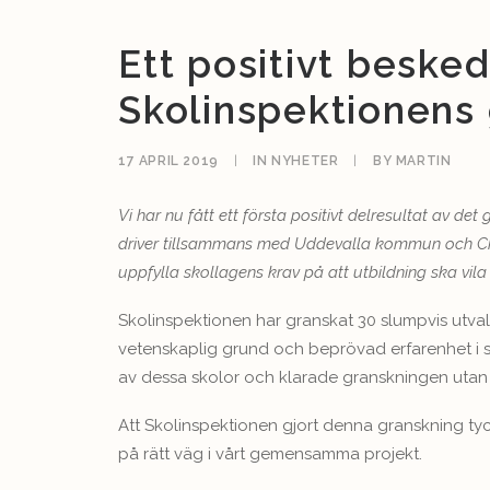
Ett positivt besked
Skolinspektionens
17 APRIL 2019
|
IN
NYHETER
|
BY
MARTIN
Vi har nu fått ett första positivt delresultat av 
driver tillsammans med Uddevalla kommun och Chal
uppfylla skollagens krav på att utbildning ska vil
Skolinspektionen har granskat 30 slumpvis utval
veten­skaplig grund och beprövad erfarenhet i
av dessa skolor och klarade granskningen utan a
Att Skolinspektionen gjort denna granskning tyck
på rätt väg i vårt gemensamma projekt.