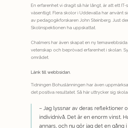
En erfarenhet vi dragit så här långt, är att ett 
väsentligt. Flera skolor i Uddevalla har använt
av pedagogikforskaren John Steinberg. Just d
Skolinspektionen ha uppskattat.
Chalmers har även skapat en ny temawebbsida 
vetenskap och beprövad erfarenhet i skolan. Syf
området.
Länk till webbsidan.
Tidningen Bohuslänningen har även uppmärksamm
det positiva resultatet. Så här uttrycker sig sko
– Jag lyssnar av deras reflektioner 
individnivå. Det är en enorm vinst. 
annars, och nu gör jag det en gång i 