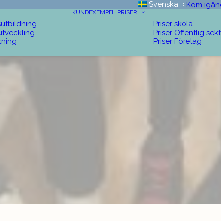
Svenska
Kom igån
KUNDEXEMPEL
PRISER
sutbildning
Priser skola
utveckling
Priser Offentlig sek
kning
Priser Företag