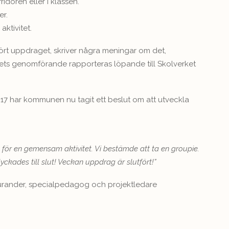
ridoren eller i klassen.
er.
ktivitet.
rt uppdraget, skriver några meningar om det,
ktets genomförande rapporteras löpande till Skolverket
2017 har kommunen nu tagit ett beslut om att utveckla
 för en gemensam aktivitet. Vi bestämde att ta en groupie.
lyckades till slut! Veckan uppdrag är slutfört!”
ourander, specialpedagog och projektledare