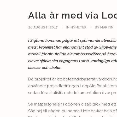
Alla är med via L
29 AUGUSTI 2017
|
IN
NYHETER
|
BY
MARTIN
I Sigtuna kommun pågår ett spännande utveckling
med”. Projektet har ekonomiskt stöd av Skolverket
modell för att utbilda elevambassadörer på flera 
elever själva ska engageras i små, vardagliga art
klasser och skolan.
Då projektet är ett beteendebaserat värdegru
använder projektledningen LoopMe för att ko
sedan föra statistik och dokumentation över pro
Se matpersonalen i ögonen o säg tack med ett
Säg hej till någon du normalt inte brukar heja på