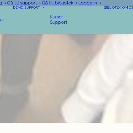
g
Gå till support
Gå till bibliotek
Logga in
DEMO
SUPPORT
BIBLIOTEK
OM O
Kurser
tor
Support