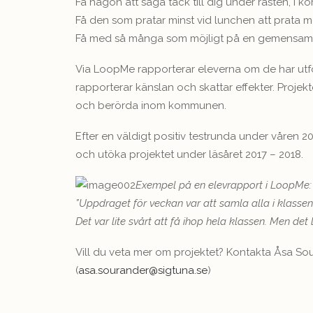
Få någon att säga tack till dig under rasten, i kor
Få den som pratar minst vid lunchen att prata m
Få med så många som möjligt på en gemensam a
Via LoopMe rapporterar eleverna om de har utfö
rapporterar känslan och skattar effekter. Proje
och berörda inom kommunen.
Efter en väldigt positiv testrunda under våren 
och utöka projektet under läsåret 2017 – 2018.
Exempel på en elevrapport i LoopMe:
”Uppdraget för veckan var att samla alla i klassen
Det var lite svårt att få ihop hela klassen. Men det 
Vill du veta mer om projektet? Kontakta Åsa S
(
asa.sourander@sigtuna.se
)