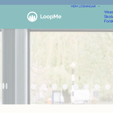
HEM
LÖSNINGAR
Yrke
Skol
Fors