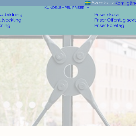
Svenska
Kom igån
KUNDEXEMPEL
PRISER
sutbildning
Priser skola
utveckling
Priser Offentlig sek
kning
Priser Företag