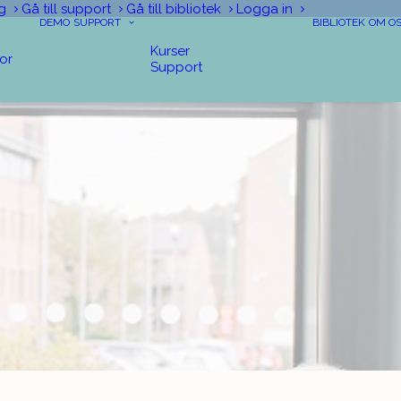
g
Gå till support
Gå till bibliotek
Logga in
DEMO
SUPPORT
BIBLIOTEK
OM O
Kurser
tor
Support