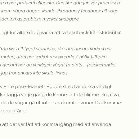
na har problem eller inte. Den här gången var processen
 inom några dagar, kunde skräddarsy feedback till varje
tudenternas problem mycket snabbare.
gt för affärsrådgivarna att få feedback från studenter
t från vissa (blyga) studenter, de som annars varken har
möten, utan har verkat reserverade / hållit tillbaka.
 genom har de verkligen vågat ta plats – fascinerande!
ag tror annars inte skulle finnas.
 Enterprise-teamet i Huddersfield är också väldigt
 ska tagga varje gång de känner att de blir mer kreativa,
len då de vågar gå utanför sina komfortzoner. Det kommer
e under året!
 att det var lätt att komma igång med att använda