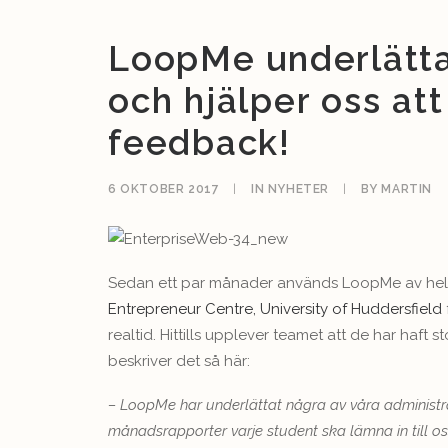
LoopMe underlättar
och hjälper oss at
feedback!
6 OKTOBER 2017
|
IN
NYHETER
|
BY
MARTIN
Sedan ett par månader används LoopMe av hel
Entrepreneur Centre, University of Huddersfield
realtid. Hittills upplever teamet att de har haft 
beskriver det så här:
– LoopMe har underlättat några av våra administra
månadsrapporter varje student ska lämna in till oss