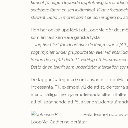
kunnat få någon löpande uppfattning om studenter
snabbare (bara en sen inlämning). Vi gav feedback
student, boka in möten samt se och reagera på s
Hon har också upptäckt att LoopMe gör det möjli
som annars kan vara ganska tysta:
– Jag har blivit förvånad över de långa svar vi fåt
sagt mycket under grupparbeten eller vid enskilda 
Sedan de nu fått detta IT-verktyg att kommunicera
Detta är en teknik som underlättar interaktion som j
De taggar (kategorier) som används i LoopMe av
intressanta. Till exempel vill de att studenterna
mer uthålliga, mer självmotiverade eller tillfäl
att bli spännande att följa varje students lärand
Hela teamet upplevde
LoopMe. Catherine berättar: